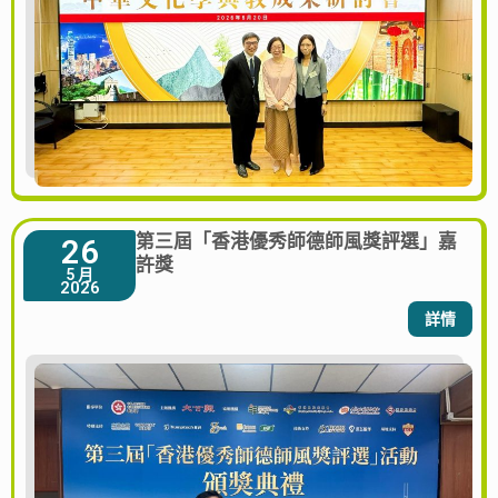
第三屆「香港優秀師德師風獎評選」嘉
26
許獎
5 月
2026
詳情