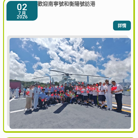
歡迎南寧號和衡陽號訪港
02
7 月
2026
詳情