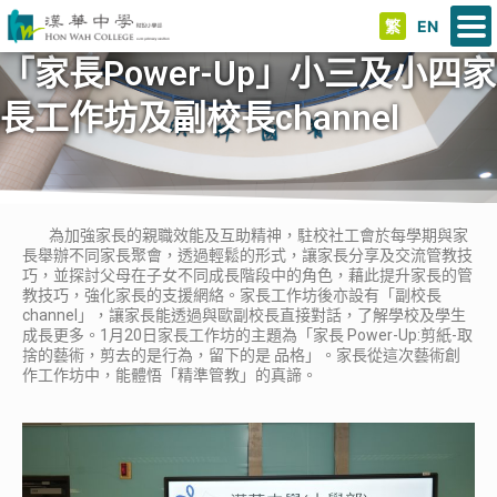
繁
EN
「家長Power-Up」小三及小四家
長工作坊及副校長channel
為加強家長的親職效能及互助精神，駐校社工會於每學期與家
長舉辦不同家長聚會，透過輕鬆的形式，讓家長分享及交流管教技
巧，並探討父母在子女不同成長階段中的角色，藉此提升家長的管
教技巧，強化家長的支援網絡。家長工作坊後亦設有「副校長
channel」，讓家長能透過與歐副校長直接對話，了解學校及學生
成長更多。1月20日家長工作坊的主題為「家長 Power-Up:剪紙-取
捨的藝術，剪去的是行為，留下的是 品格」。家長從這次藝術創
作工作坊中，能體悟「精準管教」的真諦。