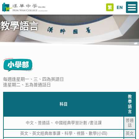
繁
EN
教學語言
每週逢星期一、三、四為英語日
逢星期二、五為普通話日
教
學
科目
語
言
普通
中文、普通話、 中國經典學習計劃 /書法課
話
英文、英文經典故事課、科學、視藝、數學(小四)
英文