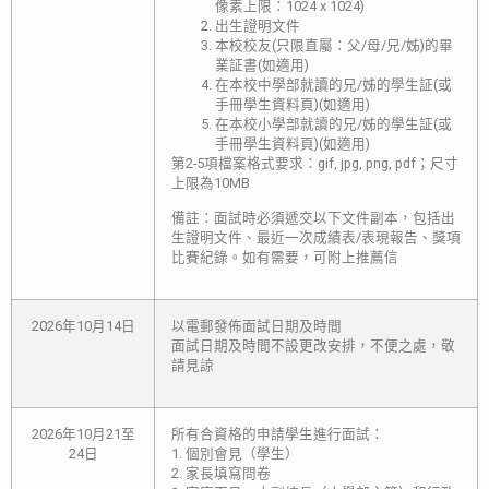
像素上限：1024 x 1024)
出生證明文件
本校校友(只限直屬：父/母/兄/姊)的畢
業証書(如適用)
在本校中學部就讀的兄/姊的學生証(或
手冊學生資料頁)(如適用)
在本校小學部就讀的兄/姊的學生証(或
手冊學生資料頁)(如適用)
第2-5項檔案格式要求：gif, jpg, png, pdf；尺寸
上限為10MB
備註：面試時必須遞交以下文件副本，包括出
生證明文件、最近一次成績表/表現報告、獎項
比賽紀錄。如有需要，可附上推薦信
2026年10月14日
以電郵發佈面試日期及時間
面試日期及時間不設更改安排，不便之處，敬
請見諒
2026年10月21至
所有合資格的申請學生進行面試：
24日
1. 個別會見（學生）
2. 家長填寫問卷