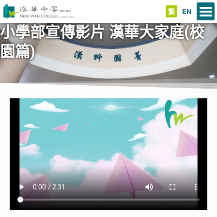
繁
EN
小學部宣傳影片 漢華大家庭(校
園篇)