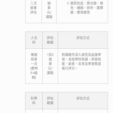
二次
個
題型包括：算式題、填
紙筆
單
充、繪圖、排序、選擇
評估
元/
題、應用題等
課題
人文
評估
評估方式
科
範圍
專題
1至2
對課題作深入探究及延展學
研習
個
習，並從學科知識、研習技
一次
單
能、創意、反思及學習態度
(歷時
元/
進行評分。
3-4星
課題
期)
科學
評估
評估方式
科
範圍