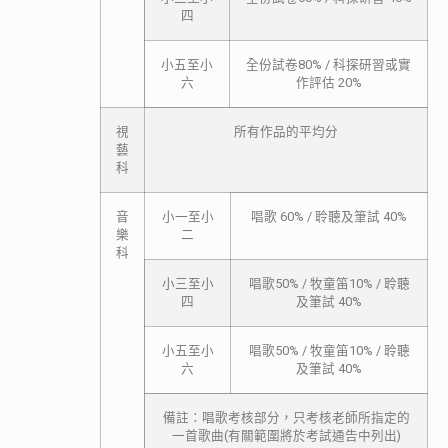
四
小五至小
全份試卷80% / 科探研習或實
六
作評估 20%
視
所有作品的平均分
藝
科
音
小一至小
唱歌 60% / 聆聽及筆試 40%
樂
二
科
小三至小
唱歌50% / 牧童笛10% / 聆聽
四
及筆試 40%
小五至小
唱歌50% / 牧童笛10% / 聆聽
六
及筆試 40%
備註：唱歌考核部分，只考核老師所指定的
一首歌曲(有關範圍將於考試通告中列出)