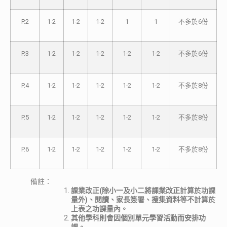
P.2
1-2
1-2
1-2
1
1
不多於6份
P.3
1-2
1-2
1-2
1-2
1-2
不多於6份
P.4
1-2
1-2
1-2
1-2
1-2
不多於8份
P.5
1-2
1-2
1-2
1-2
1-2
不多於8份
P.6
1-2
1-2
1-2
1-2
1-2
不多於8份
備註：
課業改正(除小一及小二將課業改正計算於功課
量外)、閱讀、家長簽署、搜集資料等不計算於
上表之功課量內。
其他學科則會因個別單元學習活動而安排功