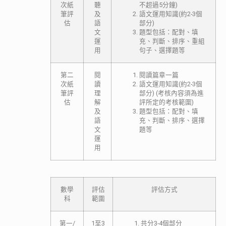
次紙
聽
不超過5分鐘)
筆評
及
語文運用知識(約2-3個
估
語
部分)
文
題型包括：配對、填
運
充、判斷、排序、重組
用
句子、選擇題等
第二
閱
閱讀篇章一篇
次紙
讀
語文運用知識(約2-3個
筆評
理
部分) (考核內容須為進
估
解
評所定的考核範圍)
及
題型包括：配對、填
語
充、判斷、排序、選擇
文
題等
運
用
數學
評估
評估方式
科
範圍
第一/
1至3
共分3-4個部分