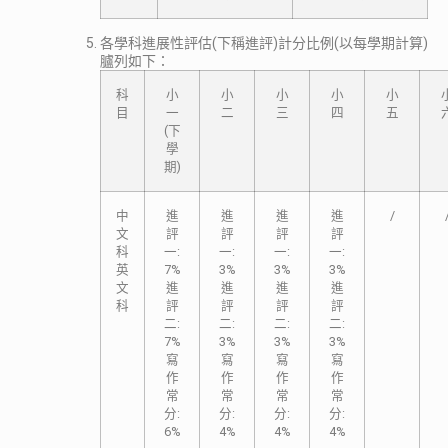
各學科進展性評估(下稱進評)計分比例(以每學期計算)
臚列如下：
科
小
小
小
小
小
目
一
二
三
四
五
(下
學
期)
中
進
進
進
進
/
文
評
評
評
評
科
一:
一:
一:
一:
英
7%
3%
3%
3%
文
進
進
進
進
科
評
評
評
評
二:
二:
二:
二:
7%
3%
3%
3%
寫
寫
寫
寫
作
作
作
作
常
常
常
常
分:
分:
分:
分:
6%
4%
4%
4%