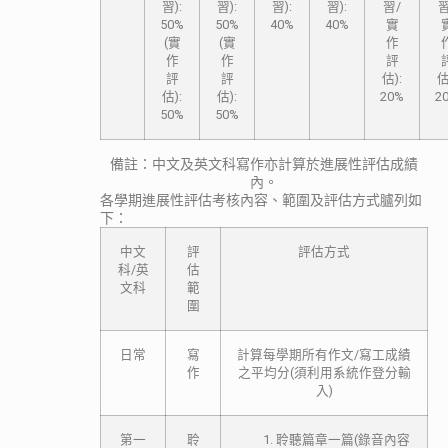
習):
習):
習):
習):
習/
習
50%
50%
40%
40%
實
(實
(實
作
作
作
評
評
評
估):
估
估):
估):
20%
2
50%
50%
備註：中文及英文科寫作亦計算於進展性評估成績
內。
各學期進展性評估考核內容、範圍及評估方式臚列如
下：
中文
評
評估方式
科/英
估
文科
範
圍
日常
寫
計算每學期所有作文/寫工成績
作
之平均分(須利用系統作登分輸
入)
第一
聆
聆聽篇章一篇(錄音內容