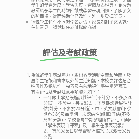
學生的學習進度、學習態度、習慣及表現等，並透過
教師給予學生的功課回饋或學習表現回饋，了解子女
的強弱項，從而協助他們改進，進一步發揮所長。
每位學生也有不同的學習步伐，家長如對子女功課有
任何意見，請與科任老師聯絡商討。
評估及考試政策
為減輕學生應試壓力，騰出教學活動空間和時間，發
展學生技能和書本以外的生活知識，本校之評估結合
進展性及總結性，完善及有效地評估學生學習表現，
有關評估及考試注意事項臚列如下：
一年級上學期設進展性評估(不計分，不多於20
分鐘)，不設中、英文默書；下學期設進展性評
估(計分，不多於20分鐘)、中、英文默書(下學
期各3次)及每學期一次總結性(紙筆)評估(不多
於30分鐘)。學校會每學期整理所有評估，連同
「學生表現自評表」及「學生在家表現報告
表」等於家長日以學習歷程檔案形式派發家長
閱覽。