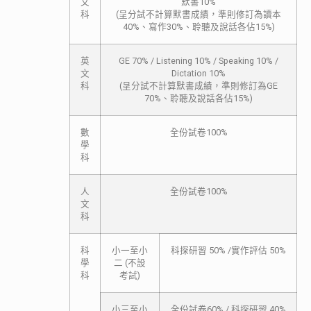
文
默書10%
科
(呈分試不計算默書成績，準則修訂為讀本
40%、寫作30%、聆聽及說話各佔15%)
英
GE 70% / Listening 10% / Speaking 10% /
文
Dictation 10%
科
(呈分試不計算默書成績，準則修訂為GE
70%、聆聽及說話各佔15%)
數
全份試卷100%
學
科
人
全份試卷100%
文
科
科
小一至小
科探研習 50% /實作評估 50%
學
二 (不設
科
考試)
小三至小
全份試卷60% / 科探研習 40%