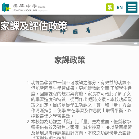
繁
EN
家課及評估政策
家課政策
功課為學習中一個不可或缺之部分，有效益的功課不
但能鞏固學生學習成果，更能使教師全面 了解學生進
度，回饋課程的規畫與實施，家長亦可藉此了解子女
的學習進度和特質，從而作出 適時支援。本校功課政
策之訂定，目的是從學生功課之「質」和「量」方面
作清晰指引，使學 生在學習及作息間上取得平衡，以
達致最佳之學習果效。
本校認為功課之「質」比「量」更為重要，優質教學
需提供有效及對焦之家課，減少抄寫， 並以鞏固學習
及延展思考作課業設計方向，本校之功課份量及設計
以下列各項為準則：