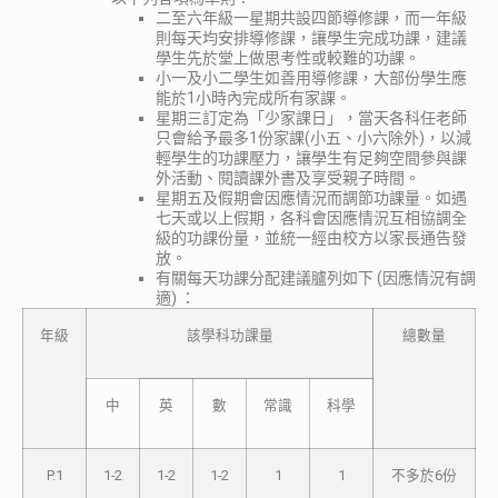
二至六年級一星期共設四節導修課，而一年級
則每天均安排導修課，讓學生完成功課，建議
學生先於堂上做思考性或較難的功課。
小一及小二學生如善用導修課，大部份學生應
能於1小時內完成所有家課。
星期三訂定為「少家課日」，當天各科任老師
只會給予最多1份家課(小五、小六除外)，以減
輕學生的功課壓力，讓學生有足夠空間參與課
外活動、閱讀課外書及享受親子時間。
星期五及假期會因應情況而調節功課量。如遇
七天或以上假期，各科會因應情況互相協調全
級的功課份量，並統一經由校方以家長通告發
放。
有關每天功課分配建議臚列如下 (因應情況有調
適) ：
年級
該學科功課量
總數量
中
英
數
常識
科學
P.1
1-2
1-2
1-2
1
1
不多於6份