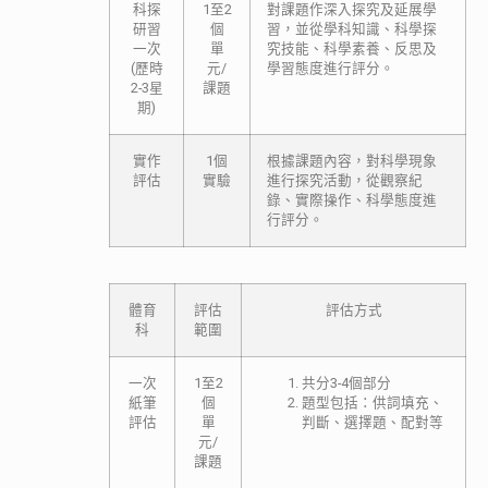
科探
1至2
對課題作深入探究及延展學
研習
個
習，並從學科知識、科學探
一次
單
究技能、科學素養、反思及
(歷時
元/
學習態度進行評分。
2-3星
課題
期)
實作
1個
根據課題內容，對科學現象
評估
實驗
進行探究活動，從觀察紀
錄、實際操作、科學態度進
行評分。
體育
評估
評估方式
科
範圍
一次
1至2
共分3-4個部分
紙筆
個
題型包括：供詞填充、
評估
單
判斷、選擇題、配對等
元/
課題