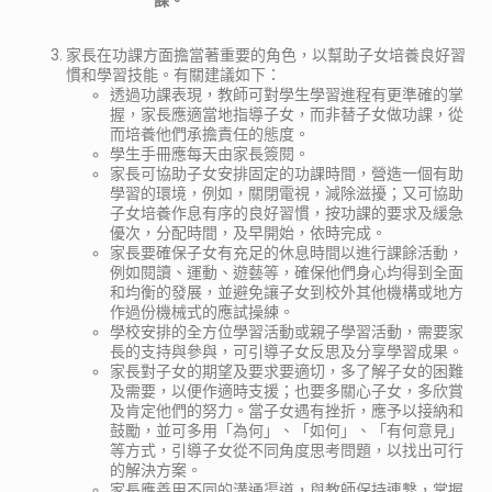
課。
家長在功課方面擔當著重要的角色，以幫助子女培養良好習
慣和學習技能。有關建議如下：
透過功課表現，教師可對學生學習進程有更準確的掌
握，家長應適當地指導子女，而非替子女做功課，從
而培養他們承擔責任的態度。
學生手冊應每天由家長簽閱。
家長可協助子女安排固定的功課時間，營造一個有助
學習的環境，例如，關閉電視，減除滋擾；又可協助
子女培養作息有序的良好習慣，按功課的要求及緩急
優次，分配時間，及早開始，依時完成。
家長要確保子女有充足的休息時間以進行課餘活動，
例如閱讀、運動、遊藝等，確保他們身心均得到全面
和均衡的發展，並避免讓子女到校外其他機構或地方
作過份機械式的應試操練。
學校安排的全方位學習活動或親子學習活動，需要家
長的支持與參與，可引導子女反思及分享學習成果。
家長對子女的期望及要求要適切，多了解子女的困難
及需要，以便作適時支援；也要多關心子女，多欣賞
及肯定他們的努力。當子女遇有挫折，應予以接納和
鼓勵，並可多用「為何」、「如何」、「有何意見」
等方式，引導子女從不同角度思考問題，以找出可行
的解決方案。
家長應善用不同的溝通渠道，與教師保持連繫，掌握