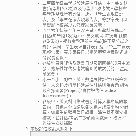
二至四年級每學期設進展性評估，中、英文默
書(每學期各3次)以及每學期1次考試。學校會
每學期整理所有評估，連同「學生表現自評
表」及「學生在家表現報告表」等於家長日以
學習歷程檔案形式派發家長閱覽。
五至六年級設全年三次考試、科學科設進展性
評估(每學段1次)及中、英文默書(每次考 試前
各2-3次)。學校會整理所有考試(除了呈分試之
外)，連同「學生表現自評表」及 「學生在家表
現報告表」等於家長日以學習歷程檔案形式派
發家長閱覽。
各級進展性評估及默書日期及範圍將於9月中派
發，總結性評估及考試範圍將於試前約 三星期
前派發。
小一至小四的中、英、數進展性評估乃紙筆評
估，人文科及科學科進展性評估則為專題 研習
及科探研習(Project)/實作評估(Practical
Assessment)。
各級中、英文科日常默書亦計算入學期成績報
告內，其默書分成績以各次默書成績平均 分計
算。如學生於默書當日請假，學生將不獲安排
補默。若評估/考試前少於兩次默書， 校方將
為該生安排補默。
本校評估政策大綱如下：