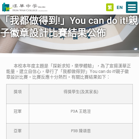
繁
EN
「我都做得到!」You can do it!親
子徽章設計比賽結果公佈
本校本年度主題是「探新求知，樂學體驗」，為了宣揚漢華正
能量，建立自信心，舉行了「我都做得到!」You can do it!親子徽
章設計比賽。比賽反應十分熱烈。有關比賽結果如下：
獎項
得獎學生(及其家長)
冠軍
P3A 王皓溰
亞軍
P3B 陳頌恩