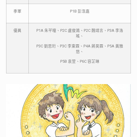
季軍
P1B 彭浩嘉
優異
P1A 朱芊曈、P2C 盧俊澔、P2C 魏靖言、P3A 李洛
瑤、
P3C 劉思珩、P3C 李東霖、P4A 蔣昊霖、P5A 黃雅
悠、
P5B 袁萱、P6C 容芷琳