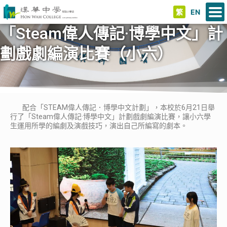
繁
EN
「Steam偉人傳記·博學中文」計
劃戲劇編演比賽（小六）
配合「STEAM偉人傳記．博學中文計劃」，本校於6月21日舉
行了「Steam偉人傳記·博學中文」計劃戲劇編演比賽，讓小六學
生運用所學的編劇及演戲技巧，演出自己所編寫的劇本。