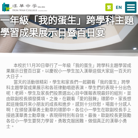
繁
EN
一年級「我的蛋生」跨學科主題
學習成果展示日暨百日宴
本校於11月30日舉行了一年級「我的蛋生」跨學科主題學習成
果展示日暨百日宴，以慶祝小一學生加入漢華這個大家庭一百天的
大日子。
當天的活動很精彩，學生和家長們一起觀看「我的蛋生」跨學
科主題學習成果展示和各班律動唱遊表演，學生們的表現十分出色
呢！老師、學生及家長們投票選出心目中匯報表現最好的組別，並
由歐副校長頒發獎項。之後，在觀看「愛的鼓舞」環節中，家長想
起這幾個月來小朋友的成長和進步，感到十分欣慰，場面十分感人
啊！在頒發漢華勇士勳章的環節中，各位小一學生在歐副校長手上
接過漢華勇士勳章後，表現得特別有自信。最後，歐副校長更鼓勵
各位小一學生要努力學習，勇敢克服困難，做個真正的漢華小勇
士。