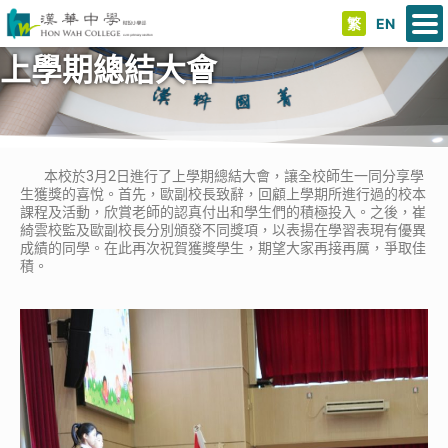
繁
EN
上學期總結大會
本校於3月2日進行了上學期總結大會，讓全校師生一同分享學
生獲獎的喜悅。首先，歐副校長致辭，回顧上學期所進行過的校本
課程及活動，欣賞老師的認真付出和學生們的積極投入。之後，崔
綺雲校監及歐副校長分別頒發不同獎項，以表揚在學習表現有優異
成績的同學。在此再次祝賀獲獎學生，期望大家再接再厲，爭取佳
積。