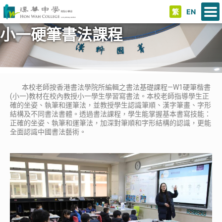
繁
EN
小一硬筆書法課程
本校老師按香港書法學院所編輯之書法基礎課程—W1硬筆楷書
(小一)教材在校內教授小一學生學習寫書法。本校老師指導學生正
確的坐姿、執筆和運筆法，並教授學生認識筆順、漢字筆畫、字形
結構及不同書法書體。透過書法課程，學生能掌握基本書寫技能：
正確的坐姿、執筆和運筆法，加深對筆順和字形結構的認識，更能
全面認識中國書法藝術。