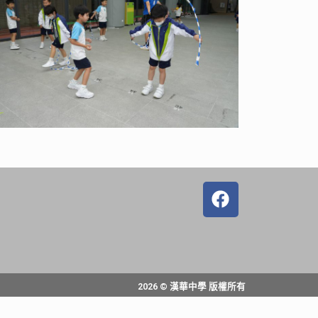
2026 © 漢華中學 版權所有