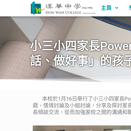
主頁
小三小四家長Power
話、做好事」的孩
本校於1月16日舉行了小三小四家長Pow
戲、情境討論及小組討論，分享及探討家
長傾談交流，從而加強家校之間的溝通和