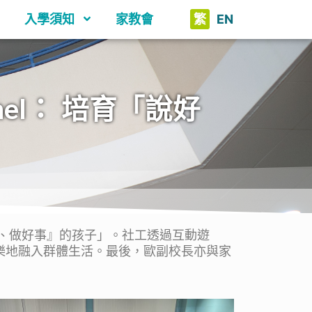
入學須知
家教會
繁
EN
nel： 培育「說好
好話、做好事』的孩子」。社工透過互動遊
樂地融入群體生活。最後，歐副校長亦與家