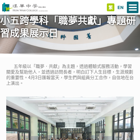
繁
EN
小五跨學科「職夢共獻」專題研
習成果展示日
五年級以「職夢．共獻」為主題，透過體驗式服務活動，學習
關愛及幫助他人，並透過訪問長者，明白訂下人生目標，生涯規劃
的重要性。4月3日匯報當天，學生們與組員分工合作，自信地在台
上演出。