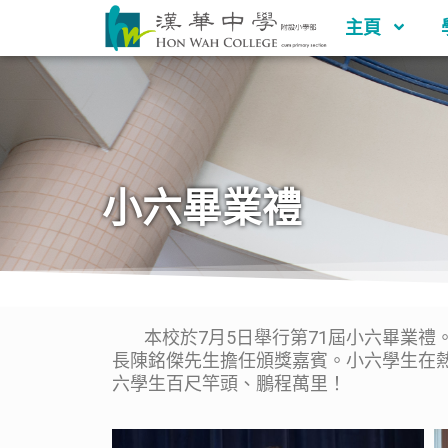
主頁
小六畢業禮
本校於7月5日舉行第71屆小六畢業禮
長陳銘傑先生擔任頒獎嘉賓。小六學生在
六學生百尺竿頭、鵬程萬里！