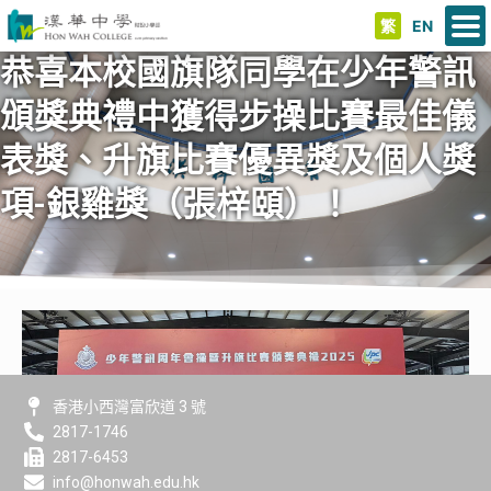
繁
EN
恭喜本校國旗隊同學在少年警訊
頒獎典禮中獲得步操比賽最佳儀
表獎、升旗比賽優異獎及個人獎
項-銀雞獎（張梓頤）！
香港小西灣富欣道 3 號
2817-1746
2817-6453
info@honwah.edu.hk