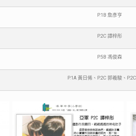
P.1B 詹彥亨
P.2C 譚梓彤
P.5B 馮俊森
P.1A 黃日俙、P.2C 郭羲駿、P.2