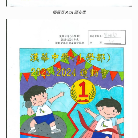
優異獎 P.4A 譚安柔