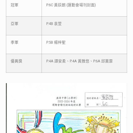
冠軍
P.6C 黃荻朗 (運動會場刊封面)
亞軍
P.4B 袁萱
季軍
P.5B 楊梓聖
優異獎
P.4A 譚安柔、P.4A 黃雅悠、P.6A 邱薰霏