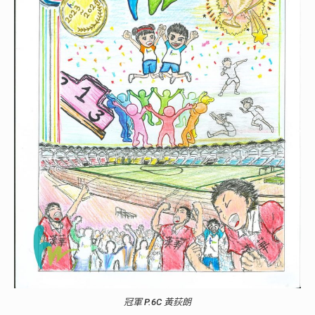
冠軍 P.6C 黃荻朗