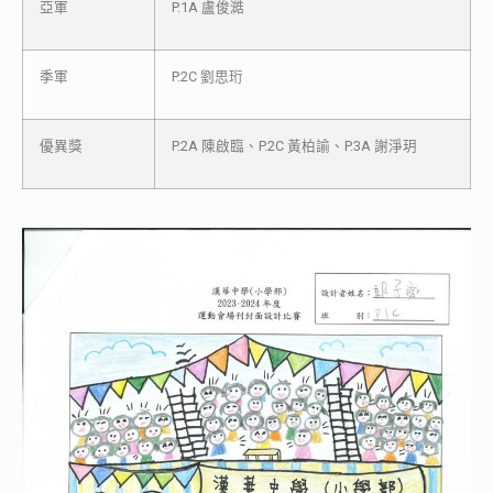
亞軍
P.1A 盧俊澔
季軍
P.2C 劉思珩
優異獎
P.2A 陳啟臨、P.2C 黃柏諭、P.3A 謝淨玥