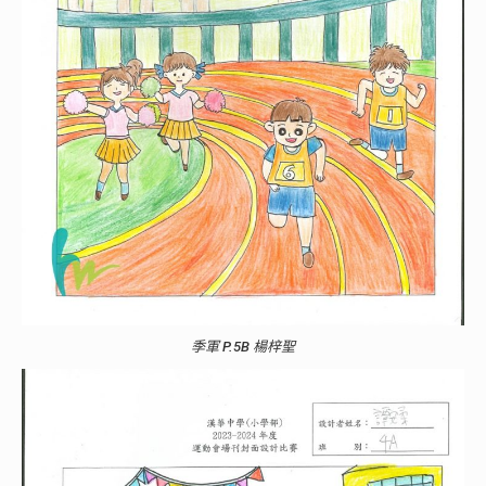
季軍 P.5B 楊梓聖