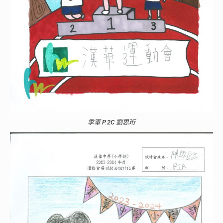
季軍 P.2C 劉思珩