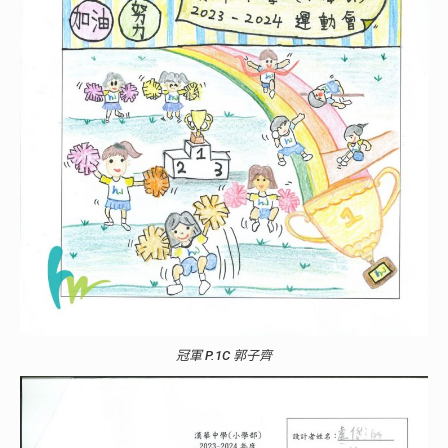
冠軍 P.1C 郭子齊