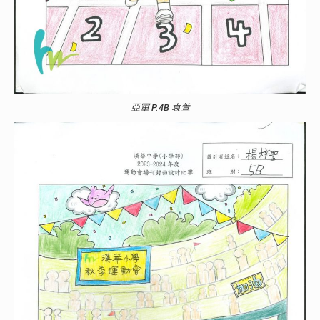
亞軍 P.4B 袁萱