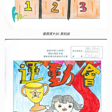
優異獎 P.2C 黃柏諭