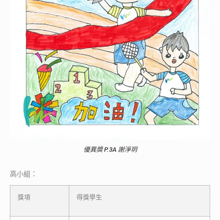
優異獎 P.3A 謝淨玥
高小組：
獎項
得獎學生