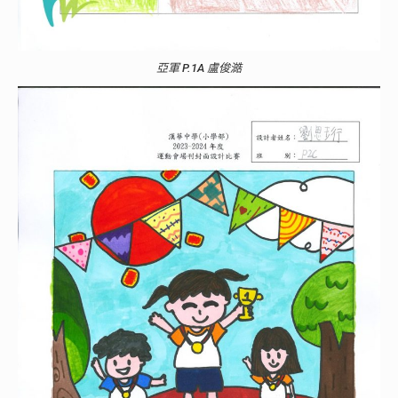
亞軍 P.1A 盧俊澔