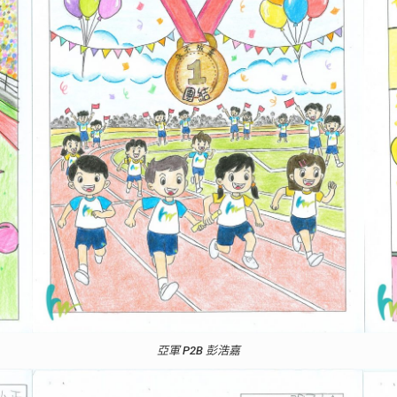
亞軍 P2B 彭浩嘉