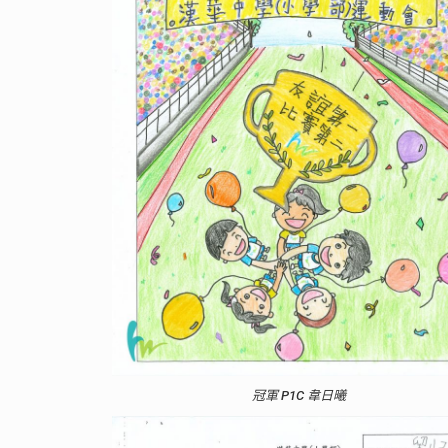
冠軍 P1C 韋日曦