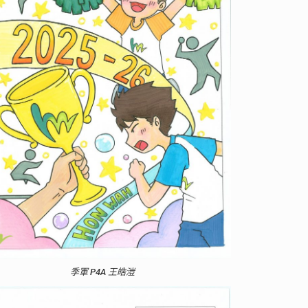
季軍 P4A 王皓溰