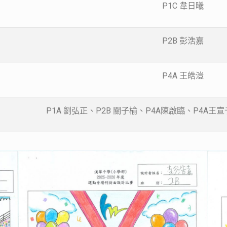
P1C 韋日曦
P2B 彭浩嘉
P4A 王皓溰
P1A 劉弘正、P2B 關子榆、P4A陳啟臨、P4A王