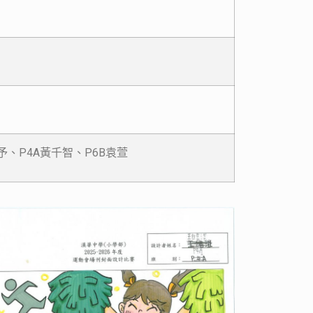
宣予、P4A黃千智、P6B袁萱