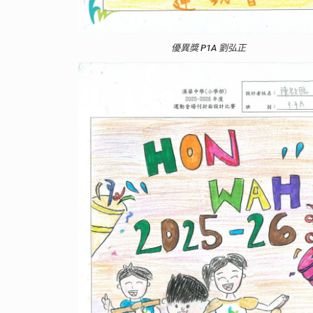
優異獎 P1A 劉弘正