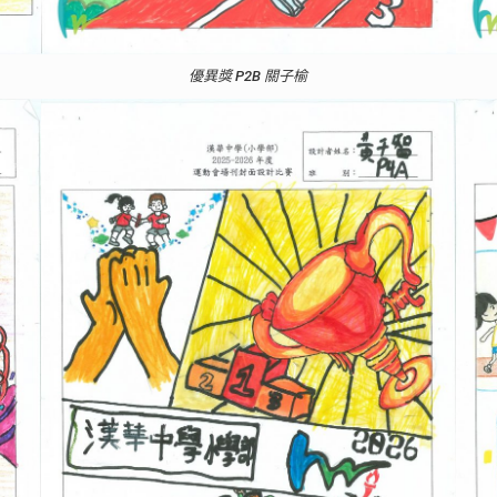
優異獎 P2B 關子榆