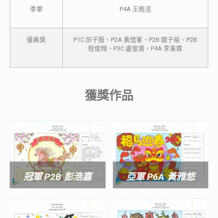
季軍
P4A 王皓溰
優異獎
P1C 邱子殷、P2A 黃愷峯、P2B 關子榆、P2B
程俊翔、P3C 盧俊澔、P4A 李東霖
獲獎作品
冠軍 P2B 彭浩嘉
亞軍 P6A 黃雅悠