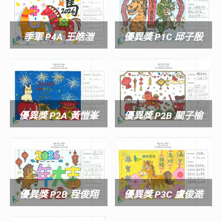
季軍 P4A 王皓溰
優異獎 P1C 邱子殷
優異獎 P2A 黃愷峯
優異獎 P2B 關子榆
優異獎 P2B 程俊翔
優異獎 P3C 盧俊澔