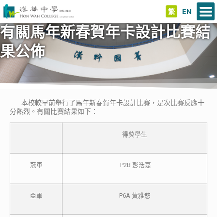
繁
EN
有關馬年新春賀年卡設計比賽結
果公佈
本校較早前舉行了馬年新春賀年卡設計比賽，是次比賽反應十
分熱烈。有關比賽結果如下：
得獎學生
冠軍
P2B 彭浩嘉
亞軍
P6A 黃雅悠