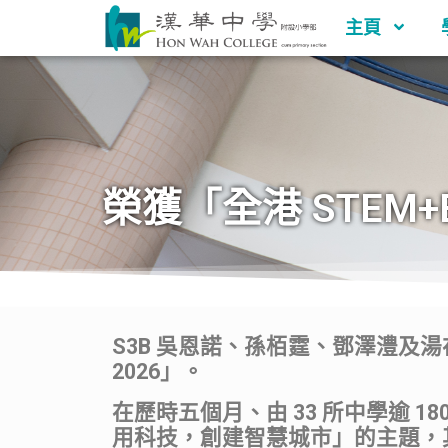
主頁
榮獲「全港 STEM+
S3B 吳恩諾、孫栢霆、鄧澤澧及湯在睎同
2026」。
在歷時五個月、由 33 所中學逾
用科技，創建智慧城市」的主題，