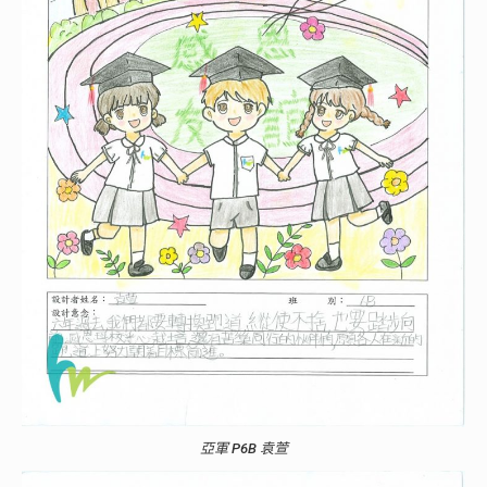
亞軍 P6B 袁萱