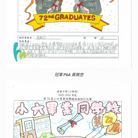
冠軍 P6A 黃雅悠