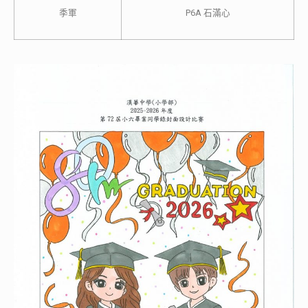
季軍
P6A 石滿心