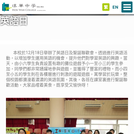
繁
EN
英語日
本校於12月18日舉辦了英語日及聖誕聯歡會。透過進行英語活
動，以增加學生運用英語的機會，提升他們對學習英語的興趣。當
天，由小六學生負責設置有趣的攤位遊戲予小一至小三的學生參
加，同學們都非常踴躍地參與遊戲，並獲得了豐富的禮物。而小四
至小五的學生則在各樓層進行刺激的遊蹤遊戲，寓學習於玩樂，整
個校園都瀰漫着濃濃的英語氛圍。其後，各班在課室裏進行聖誕聯
歡活動，大家品嚐着美食，既享受又愉快呀！