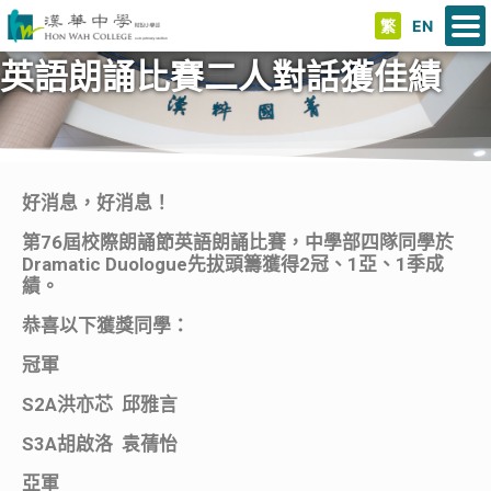
繁
EN
英語朗誦比賽二人對話獲佳績
好消息，好消息！
第76屆校際朗誦節英語朗誦比賽，中學部四隊同學於
Dramatic Duologue先拔頭籌獲得2冠、1亞、1季成
績。
恭喜以下獲獎同學：
冠軍
S2A洪亦芯 邱雅言
S3A胡啟洛 袁蒨怡
亞軍