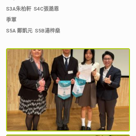
S3A朱柏軒 S4C張澔恩
季軍
S5A 鄭凱元 S5B湯梓燊