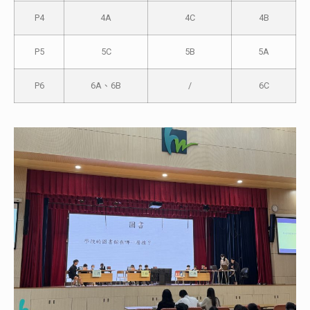
P4
4A
4C
4B
P5
5C
5B
5A
P6
6A、6B
/
6C