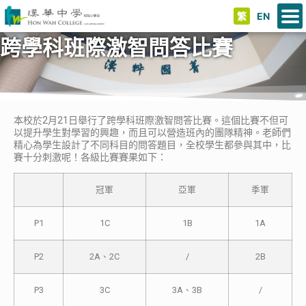
繁
EN
跨學科班際激智問答比賽
本校於2月21日舉行了跨學科班際激智問答比賽。這個比賽不但可
以提升學生對學習的興趣，而且可以營造班內的團隊精神。老師們
精心為學生設計了不同科目的問答題目，全校學生都參與其中，比
賽十分刺激呢！各級比賽賽果如下：
冠軍
亞軍
季軍
P1
1C
1B
1A
P2
2A、2C
/
2B
P3
3C
3A、3B
/