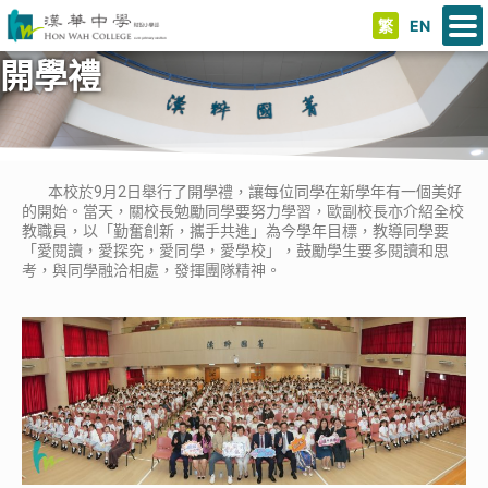
繁
EN
開學禮
本校於9月2日舉行了開學禮，讓每位同學在新學年有一個美好
的開始。當天，關校長勉勵同學要努力學習，歐副校長亦介紹全校
教職員，以「勤奮創新，攜手共進」為今學年目標，教導同學要
「愛閱讀，愛探究，愛同學，愛學校」，鼓勵學生要多閱讀和思
考，與同學融洽相處，發揮團隊精神。