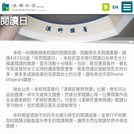
繁
EN
閱讀日
本校一向積極營造校園的閱讀氛圍，鼓勵學生多閱讀書籍，適
逢4月23日是「世界閱讀日」，本校於當天舉行閱讀日向學生大力
推廣閱讀的樂趣。當天活動十分精彩，包括：乾花書簽製作、著名
作家孫慧玲女士主持的講座暨簽書會、故宮奇遇記張凱培先生的分
享、墨多多成語故事的伍家碧女士的分享，還有英文作家Reena
bhojwani講座。
除此以外，本校特意舉行「漢華好書齊齊讀」比賽，學生可以
自由選擇一本中文或英文圖書，然後分享閱讀心得。比賽得獎作品
及全體老師的「老師好書推介」刊登於《漢華好書齊齊讀》閱讀分
享刊物內，並於閱讀日當天派發給學生。
本校期望透過不同的平台展示師生的閱讀成果，並舉行不同類
型的閱讀活動能提升學生的閱讀興趣，讓學生們在閱讀世界中尋找
樂趣。