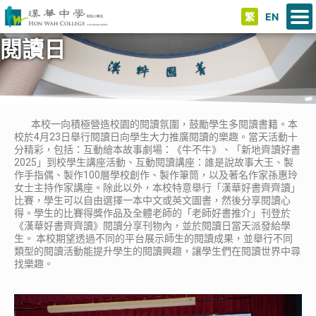
繁
EN
閱讀日
本校一向積極營造校園的閱讀氛圍，鼓勵學生多閱讀書籍。本
校於4月23日舉行閱讀日向學生大力推廣閱讀的樂趣。當天活動十
分精彩，包括：互動繪本故事劇場：《牛不牛》、「新地齊讀好書
2025」到校學生講座活動、互動閱讀講座：誰是說故事大王、製
作手指偶、製作100層學校創作、製作筆筒，以及著名作家孫惠玲
女士主持作家講座。除此以外，本校特意舉行「漢華好書齊齊讀」
比賽，學生可以自由選擇一本中文或英文圖書，然後分享閱讀心
得。學生的比賽得獎作品及全體老師的「老師好書推介」刊登於
《漢華好書齊齊讀》閱讀分享刊物內，並於閱讀日當天派發給學
生。 本校期望透過不同的平台展示師生的閱讀成果，並舉行不同
類型的閱讀活動能提升學生的閱讀興趣，讓學生們在閱讀世界中尋
找樂趣。