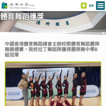
繁
EN
體育舞蹈獲獎
中國香港體育舞蹈總會主辦校際體育舞蹈團隊
舞錦標賽，我校拉丁舞蹈隊獲得團隊舞中學B
組冠軍