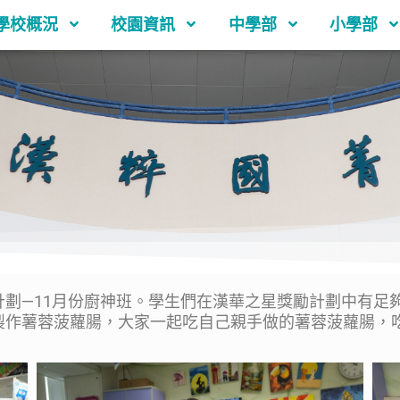
學校概況
校園資訊
中學部
小學部
劃—11月份廚神班。學生們在漢華之星獎勵計劃中有足
製作薯蓉菠蘿腸，大家一起吃自己親手做的薯蓉菠蘿腸，