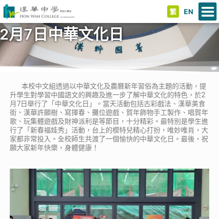
繁
EN
2月7日中華文化日
本校中文組透過以中華文化及農曆新年習俗為主題的活動，提
升學生對學習中國語文的興趣及進一步了解中華文化的特色，於2
月7日舉行了「中華文化日」。當天活動包括古彩戲法、漢華美食
街、漢華許願樹、寫揮春、攤位遊戲、賀年飾物手工製作、唱賀年
歌、玩集體遊戲及財神派利是等節目，十分精彩。最特別是學生進
行了「新春福娃秀」活動，台上的模特兒精心打扮，唯妙唯肖，大
家都非常投入。全校師生共渡了一個愉快的中華文化日。最後，祝
願大家新年快樂，身體健康！