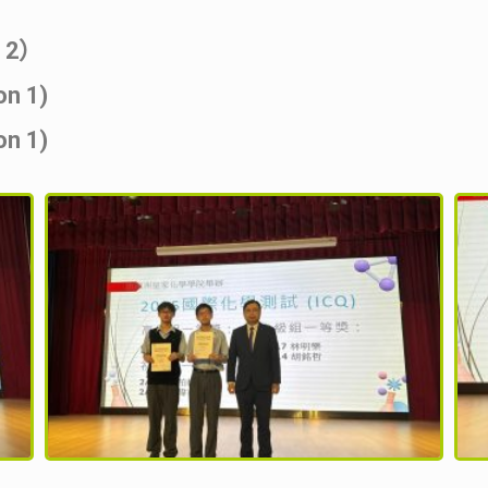
e 2）
n 1)
n 1)