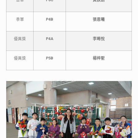
季軍
P4B
張恩曦
優異獎
P4A
李晞悅
優異獎
P5B
楊梓聖