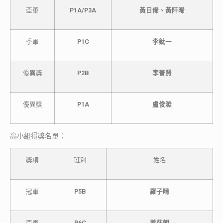
亞軍
P1A/P3A
黃日俙、黃阡晞
季軍
P1C
李鈦一
優異獎
P2B
李晉賢
優異獎
P1A
盧俊澔
高小組得獎名單：
獎項
班別
姓名
冠軍
P5B
羅子晴
亞軍
P6C
黃荻朗