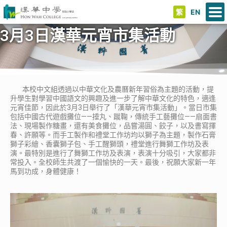
繁
EN
3月3日漢華元宵市集活動
本校中文組透過以中華文化及農曆新年習俗為主題的活動，提
升學生對學習中國語文的興趣及進一步了解中華文化的特色，適逢
元宵佳節，因此於3月3日舉行了「漢華元宵市集活動」。當日市集
包括中國古代遊戲攤位——捶丸、蹴鞠，傳統手工藝攤位——扇面書
法、現場製作糖畫，還有美食攤位，品嘗湯圓、餃子，以及書寫揮
春、許願等。而手工製作和禮堂工作坊均以獅子為主題，製作石膏
獅子彩繪、香囊獅子包、手工醒獅頭，禮堂進行舞獅工作坊及表
演。最特別是進行了舞獅工作坊及表演，表演十分吸引，大家都非
常投入。全校師生共渡了一個愉快的一天。最後，祝願大家新一年
馬到功成，身體健康！