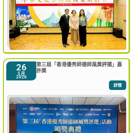
第三屆「香港優秀師德師風獎評選」嘉
26
許獎
5 月
2026
詳情