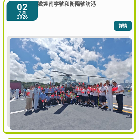
歡迎南寧號和衡陽號訪港
02
7 月
2026
詳情