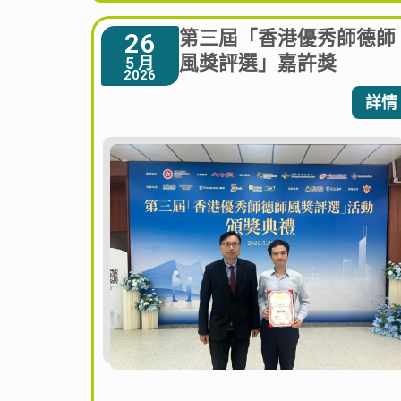
第三屆「香港優秀師德師
26
風獎評選」嘉許獎
5 月
2026
詳情