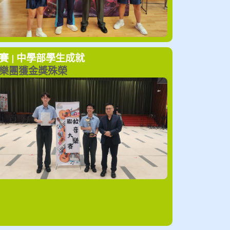
賽 | 中學部
學生成就
樂團獲金獎殊榮