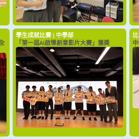
學生成就
比賽 | 中學部
比
」全
「第一屆AI啟導創意影片大賽」獲獎
中