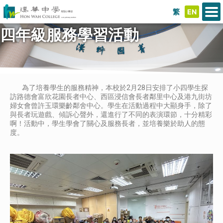
繁
EN
四年級服務學習活動
為了培養學生的服務精神，本校於2月28日安排了小四學生探
訪路德會富欣花園長者中心、西區浸信會長者鄰里中心及港九街坊
婦女會曾許玉環樂齡鄰舍中心。學生在活動過程中大顯身手，除了
與長者玩遊戲、傾訴心聲外，還進行了不同的表演環節，十分精彩
啊！活動中，學生學會了關心及服務長者，並培養樂於助人的態
度。