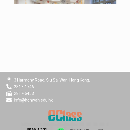
3 Harmony Road, Siu Sai Wan, Hong Kong.
2817-1746
2817-6453
info@honwah.edu.hk