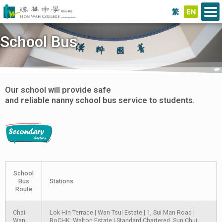
繁
EN
School Bus
Our school will provide safe
and reliable nanny school bus service to students.
School
Bus
Stations
Route
Chai
Lok Hin Terrace | Wan Tsui Estate | 1, Sui Man Road |
Wan
BoCHK, Walton Estate | Standard Chartered, Sun Chui