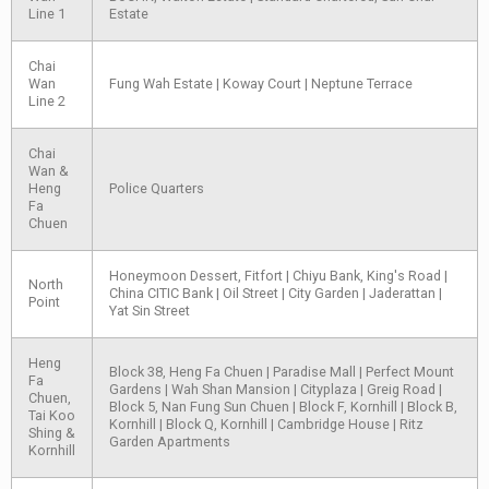
Line 1
Estate
Chai
Wan
Fung Wah Estate | Koway Court | Neptune Terrace
Line 2
Chai
Wan &
Heng
Police Quarters
Fa
Chuen
Honeymoon Dessert, Fitfort | Chiyu Bank, King's Road |
North
China CITIC Bank | Oil Street | City Garden | Jaderattan |
Point
Yat Sin Street
Heng
Block 38, Heng Fa Chuen | Paradise Mall | Perfect Mount
Fa
Gardens | Wah Shan Mansion | Cityplaza | Greig Road |
Chuen,
Block 5, Nan Fung Sun Chuen | Block F, Kornhill | Block B,
Tai Koo
Kornhill | Block Q, Kornhill | Cambridge House | Ritz
Shing &
Garden Apartments
Kornhill