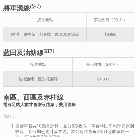
(註7)
將軍澳線
接送地點
每期收費（2個月）
峻瀅、康明苑、都會駅、將軍澳廣場等
$4,960
(註7)
藍田及油塘線
接送地點
每期收費（2個月）
包括油塘、匯景花園等
$4,800
南區、西區及赤柱線
需有足夠人數才會增設路線，費用後擬
備註：
全費車費共10個月計算，並分5期收取，車費將以平均計算原則
收取，各假期已經計算在內。本公司將會每2個月收取車費一
次，每次收取2個月車費。