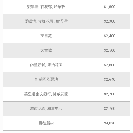
樂翠臺, 杏花邨, 峰華邨
$1,800
愛蝶灣, 俊峰花園 , 鯉景灣
$2,300
東熹苑
$2,400
太古城
$2,500
南豐新邨, 康怡花園
$2,600
新威園及麗池
$2,640
英皇道集友銀行, 健威花園
$2,700
城巿花園, 和富中心
$2,760
百德新街
$4,030