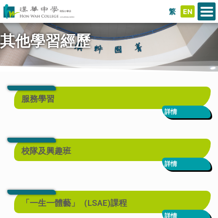
繁
EN
其他學習經歷
服務學習
詳情
校隊及興趣班
詳情
「一生一體藝」（LSAE)課程
詳情