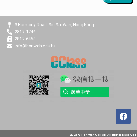
3 Harmony Road, Siu Sai Wan, Hong Kong.
2817-1746
2817-6453
info@honwah.edu.hk
2026 © Hon Wah College All Rights Reserved