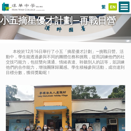
繁
EN
小五摘星優才計劃—再戰日營
本校於12月16日舉行了小五「摘星優才計劃」—挑戰日營。活
動中，學生能透過參與不同的團體任務和挑戰，從而訓練他們的社
交技巧能力，包括雙向溝通、情緒表達、聆聽別人的話等，並訓練
他們的合作能力，增強團隊歸屬感。學生積極參與活動，成功達到
目標分數，獲得獎勵呢！