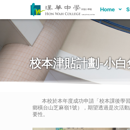
Home
S
校本津貼計劃-小
本校於本年度成功申請「校本課後學習及支
鄉橫台山芝麻嶺1號），期望透過是次活
要性。