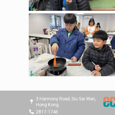
3 Harmony Road, Siu Sai Wan,
Hong Kong.
2817-1746