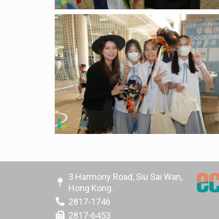
3 Harmony Road, Siu Sai Wan,
Hong Kong.
2817-1746
2817-6453