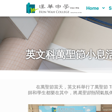
Home
S
英文科萬聖節小息
在萬聖節當天，英文科舉行了萬聖節 Tric
師和學生都樂在其中，將
萬聖節
熱鬧氣氛